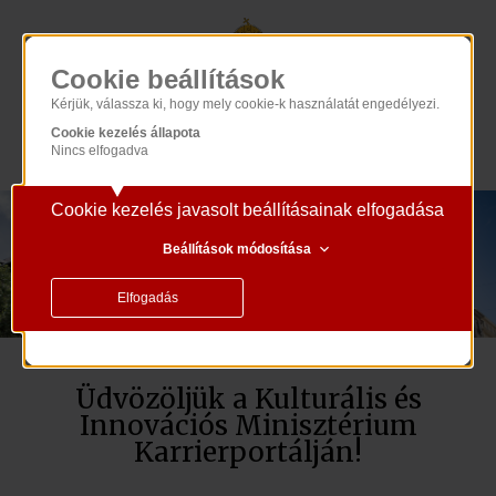
Cookie beállítások
Kérjük, válassza ki, hogy mely cookie-k használatát engedélyezi.
Cookie kezelés állapota
Nincs elfogadva
Karrierportál
Béta Verzió
Cookie kezelés javasolt beállításainak elfogadása
Beállítások módosítása
Elfogadás
Üdvözöljük a Kulturális és
Innovációs Minisztérium
Karrierportálján!